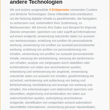
WETTERSTATION
andere Technologien
Wir und andere ausgewählte
5 Drittparteien
verwenden Cookies
und ähnliche Technologien. Diese Hilfsmittel sind unerlässlich,
um die Nutzung digitaler Inhalte zu gewährleisten, die Navigation
zu verbessern und, vorbehaltlich Ihrer Zustimmung, zu
Werbezwecken. Wir können Ihre Daten zum Beispiel für folgende
Zwecke verwenden: speichern von oder zugriff auf informationen
auf einem endgerät, verwendung reduzierter daten zur auswahl
von werbeanzeigen, erstellung von profilen für personalisierte
werbung, verwendung von profilen zur auswahl personalisierter
werbung, erstellung von profilen zur personalisierung von
inhalten, verwendung von profilen zur auswahl personalisierter
inhalte, messung der werbeleistung, messung der performance
von inhalten, analyse von zielgruppen durch statistiken oder
kombinationen von daten aus verschiedenen quellen,
entwicklung und verbesserung der angebote, verwendung
reduzierter daten zur auswahl von inhalten, gewährleistung der
sicherheit, verhinderung und aufdeckung von betrug und
SÜDTIROL CLASSIC CLUB
fehlerbehebung, bereitstellung und anzeige von werbung und
ERZHERZOG-JOHANN-PLATZ 1/D
inhalten, ihre entscheidungen zum datenschutz speichern und
übermitteln, abgleichung und kombination von daten aus
39017
SCHENNA
unterschiedlichen quellen, verknüpfung verschiedener
SÜDTIROL
endgeräte, identifikation von endgeräten anhand automatisch
SIE ERREICHEN UNS UNTER:
+39 0473 945669
übermittelter informationen, verwendung genauer standortdaten,