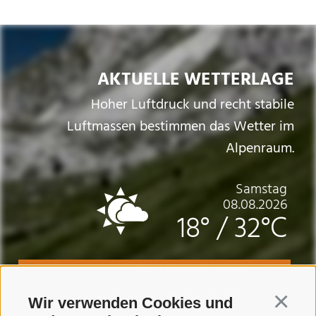
AKTUELLE WETTERLAGE
Hoher Luftdruck und recht stabile
Luftmassen bestimmen das Wetter im
Alpenraum.
Samstag
08.08.2026
18°
/
32°C
WETTERPROGNOSE
LIVE-CAMS VON SCHENNA
Wir verwenden Cookies und
Continua