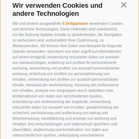
Wir verwenden Cookies und
Continua
andere Technologien
Wir und andere ausgewählte
5 Drittparteien
verwenden Cookies
und ähnliche Technologien. Diese Hilfsmittel sind unerlässlich,
um die Nutzung digitaler Inhalte zu gewährleisten, die Navigation
zu verbessern und, vorbehaltlich Ihrer Zustimmung, zu
Werbezwecken. Wir können Ihre Daten zum Beispiel für folgende
Zwecke verwenden: speichern von oder zugriff auf informationen
auf einem endgerät, verwendung reduzierter daten zur auswahl
von werbeanzeigen, erstellung von profilen für personalisierte
werbung, verwendung von profilen zur auswahl personalisierter
werbung, erstellung von profilen zur personalisierung von
SÜDTIROL CLASSIC CLUB
inhalten, verwendung von profilen zur auswahl personalisierter
ERZHERZOG-JOHANN-PLATZ 1/D
inhalte, messung der werbeleistung, messung der performance
von inhalten, analyse von zielgruppen durch statistiken oder
39017
SCHENNA
kombinationen von daten aus verschiedenen quellen,
SÜDTIROL
entwicklung und verbesserung der angebote, verwendung
reduzierter daten zur auswahl von inhalten, gewährleistung der
SIE ERREICHEN UNS UNTER:
+39 0473 945669
sicherheit, verhinderung und aufdeckung von betrug und
E-MAIL:
INFO@SUEDTIROLCLASSIC.COM
fehlerbehebung, bereitstellung und anzeige von werbung und
inhalten, ihre entscheidungen zum datenschutz speichern und
übermitteln, abgleichung und kombination von daten aus
unterschiedlichen quellen, verknüpfung verschiedener