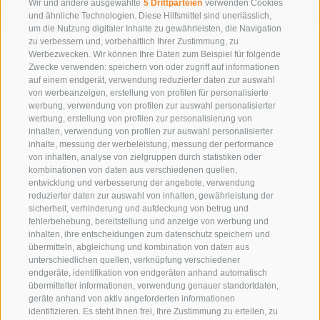
Wir und andere ausgewählte
5 Drittparteien
verwenden Cookies
und ähnliche Technologien. Diese Hilfsmittel sind unerlässlich,
um die Nutzung digitaler Inhalte zu gewährleisten, die Navigation
zu verbessern und, vorbehaltlich Ihrer Zustimmung, zu
Werbezwecken. Wir können Ihre Daten zum Beispiel für folgende
Zwecke verwenden: speichern von oder zugriff auf informationen
auf einem endgerät, verwendung reduzierter daten zur auswahl
von werbeanzeigen, erstellung von profilen für personalisierte
werbung, verwendung von profilen zur auswahl personalisierter
werbung, erstellung von profilen zur personalisierung von
inhalten, verwendung von profilen zur auswahl personalisierter
inhalte, messung der werbeleistung, messung der performance
von inhalten, analyse von zielgruppen durch statistiken oder
kombinationen von daten aus verschiedenen quellen,
entwicklung und verbesserung der angebote, verwendung
reduzierter daten zur auswahl von inhalten, gewährleistung der
sicherheit, verhinderung und aufdeckung von betrug und
SÜDTIROL CLASSIC CLUB
fehlerbehebung, bereitstellung und anzeige von werbung und
ERZHERZOG-JOHANN-PLATZ 1/D
inhalten, ihre entscheidungen zum datenschutz speichern und
übermitteln, abgleichung und kombination von daten aus
39017
SCHENNA
unterschiedlichen quellen, verknüpfung verschiedener
SÜDTIROL
endgeräte, identifikation von endgeräten anhand automatisch
übermittelter informationen, verwendung genauer standortdaten,
SIE ERREICHEN UNS UNTER:
+39 0473 945669
geräte anhand von aktiv angeforderten informationen
E-MAIL:
INFO@SUEDTIROLCLASSIC.COM
identifizieren. Es steht Ihnen frei, Ihre Zustimmung zu erteilen, zu