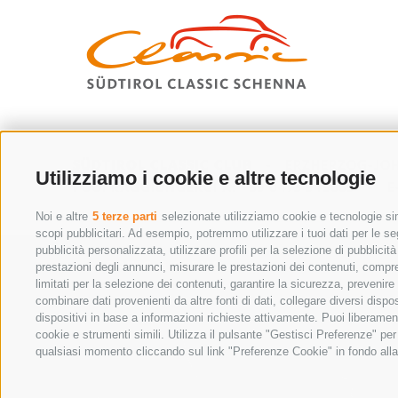
SÜDTIROL CLASSIC CLUB
-
ERZHERZOG-JOH
Utilizziamo i cookie e altre tecnologie
PUOI RAGGIUNGERCI A:
+39 0473 945669
-
E
Noi e altre
5 terze parti
selezionate utilizziamo cookie e tecnologie simi
scopi pubblicitari. Ad esempio, potremmo utilizzare i tuoi dati per le segu
pubblicità personalizzata, utilizzare profili per la selezione di pubblicit
ARRIVO A SCENA
prestazioni degli annunci, misurare le prestazioni dei contenuti, compren
limitati per la selezione dei contenuti, garantire la sicurezza, prevenir
combinare dati provenienti da altre fonti di dati, collegare diversi dispo
dispositivi in base a informazioni richieste attivamente. Puoi liberamen
cookie e strumenti simili. Utilizza il pulsante "Gestisci Preferenze" pe
qualsiasi momento cliccando sul link "Preferenze Cookie" in fondo alla 