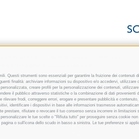
ANN-PLATZ 1/D
-
39017
SCHENNA
-
SÜDTIROL
-MAIL:
INFO@SUEDTIROLCLASSIC.COM
li. Questi strumenti sono essenziali per garantire la fruizione dei contenuti di
enti finalità: archiviare informazioni su dispositivo e/o accedervi, utilizzare dat
à personalizzata, creare profili per la personalizzazione dei contenuti, utilizzare
dere il pubblico attraverso statistiche o la combinazione di dati provenienti da 
e e rilevare frodi, correggere errori, erogare e presentare pubblicità e contenut
sitivi, identificare i dispositivi in base alle informazioni trasmesse automatica
te prestare, rifiutare o revocare il tuo consenso senza incorrere in limitazioni
r personalizzare le tue scelte o "Rifiuta tutto" per proseguire senza cookie no
pagina o sull'icona dello scudo in basso a sinistra. Le tue preferenze si appli