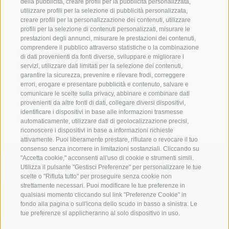
della pubblicità, creare profili per la pubblicità personalizzata,
utilizzare profili per la selezione di pubblicità personalizzata,
creare profili per la personalizzazione dei contenuti, utilizzare
profili per la selezione di contenuti personalizzati, misurare le
prestazioni degli annunci, misurare le prestazioni dei contenuti,
comprendere il pubblico attraverso statistiche o la combinazione
SÜDTIROL CLASSIC CLUB
di dati provenienti da fonti diverse, sviluppare e migliorare i
ERZHERZOG-JOHANN-PLATZ 1/D
servizi, utilizzare dati limitati per la selezione dei contenuti,
garantire la sicurezza, prevenire e rilevare frodi, correggere
39017
SCHENNA
errori, erogare e presentare pubblicità e contenuto, salvare e
SÜDTIROL
comunicare le scelte sulla privacy, abbinare e combinare dati
PUOI RAGGIUNGERCI A:
+39 0473 945669
provenienti da altre fonti di dati, collegare diversi dispositivi,
identificare i dispositivi in base alle informazioni trasmesse
E-MAIL:
INFO@SUEDTIROLCLASSIC.COM
automaticamente, utilizzare dati di geolocalizzazione precisi,
riconoscere i dispositivi in base a informazioni richieste
attivamente. Puoi liberamente prestare, rifiutare o revocare il tuo
consenso senza incorrere in limitazioni sostanziali. Cliccando su
"Accetta cookie," acconsenti all'uso di cookie e strumenti simili.
ARRIVO A SCENA
Utilizza il pulsante "Gestisci Preferenze" per personalizzare le tue
scelte o "Rifiuta tutto" per proseguire senza cookie non
strettamente necessari. Puoi modificare le tue preferenze in
qualsiasi momento cliccando sul link "Preferenze Cookie" in
fondo alla pagina o sull'icona dello scudo in basso a sinistra. Le
tue preferenze si applicheranno al solo dispositivo in uso.