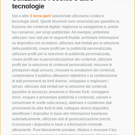
tecnologie
Noi e altre
5 terze parti
selezionate utilizziamo cookie e
tecnologie simili. Questi strumenti sono essenziali per garantire la
fruizione dei contenuti digitali, migliorare la navigazione e, previo
tuo consenso, per scopi pubblicitari. Ad esempio, potremmo
utilizzare i tuoi dati per le seguenti finalità: archiviare informazioni
su dispositivo e/o accedervi, utilizzare dati limitati per la selezione
della pubblicità, creare profili per la pubblicità personalizzata,
utilizzare profili per la selezione di pubblicità personalizzata,
creare profili per la personalizzazione dei contenuti, utilizzare
profili per la selezione di contenuti personalizzati, misurare le
prestazioni degli annunci, misurare le prestazioni dei contenuti,
comprendere il pubblico attraverso statistiche o la combinazione
SÜDTIROL CLASSIC CLUB
di dati provenienti da fonti diverse, sviluppare e migliorare i
ERZHERZOG-JOHANN-PLATZ 1/D
servizi, utilizzare dati limitati per la selezione dei contenuti,
garantire la sicurezza, prevenire e rilevare frodi, correggere
39017
SCHENNA
errori, erogare e presentare pubblicità e contenuto, salvare e
SÜDTIROL
comunicare le scelte sulla privacy, abbinare e combinare dati
PUOI RAGGIUNGERCI A:
+39 0473 945669
provenienti da altre fonti di dati, collegare diversi dispositivi,
identificare i dispositivi in base alle informazioni trasmesse
E-MAIL:
INFO@SUEDTIROLCLASSIC.COM
automaticamente, utilizzare dati di geolocalizzazione precisi,
riconoscere i dispositivi in base a informazioni richieste
attivamente. Puoi liberamente prestare, rifiutare o revocare il tuo