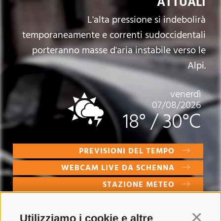
ATTUALI
L'alta pressione si indebolirà
temporaneamente e correnti sudoccidentali
porteranno masse d'aria instabile verso le
Alpi.
venerdì
07/08/2026
18°
/
30°C
PREVISIONI DEL TEMPO
WEBCAM LIVE DA SCHENNA
STAZIONE METEO
Utilizziamo i cookie e altre
Continua